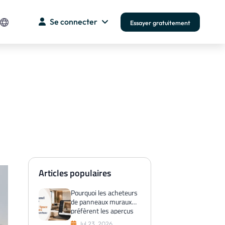
Se connecter
Essayer gratuitement
Articles populaires
Pourquoi les acheteurs
de panneaux muraux
préfèrent les aperçus
de l'espace virtuel
Jul 23, 2026