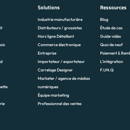
Solutions
Ressources
Industrie manufacturière
Blog
it
Distributeurs / grossistes
Étude de cas
z
Hors ligne Détaillant
Guide vidéo
ois
Commerce électronique
Quoi de neuf
Entreprise
Paiement & Rem
al
Importateur / exportateur
L'intégration
Carrelage Designer
F.UN.Q
Marketer / agence de médias
uette
numériques
Équipe marketing
rie
Professionnel des ventes