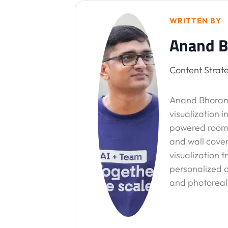
WRITTEN BY
Anand B
Content Strate
Anand Bhorani
visualization i
powered room vi
and wall cover
visualization 
personalized d
and photoreali