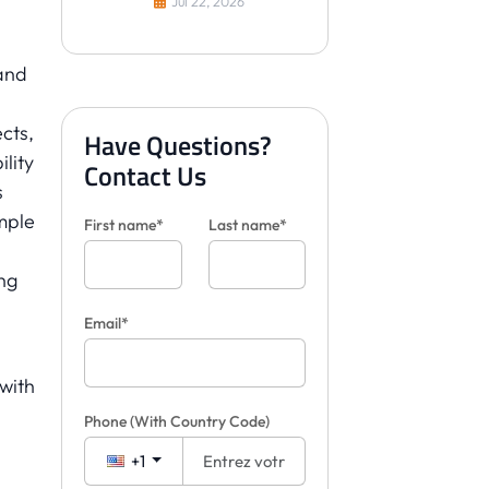
Jul 22, 2026
les carreaux pour les
clients
 and
ects,
Have Questions?
lity
Contact Us
s
imple
First name*
Last name*
ng
Email*
 with
Phone
(With Country Code)
+1