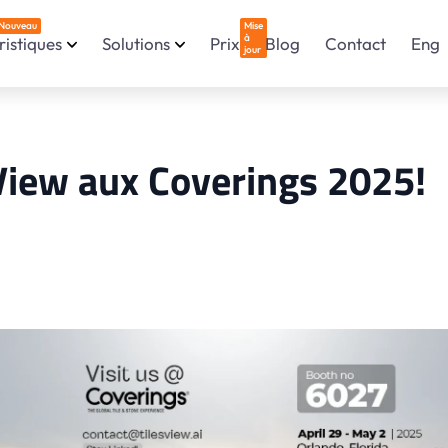
Nouveau
Mise
à
istiques
Solutions
Prix
Blog
Contact
Eng
jour
View aux Coverings 2025!