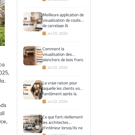
avant l'achat
Meilleure application de
visualisation de coulis
de carrelage Ai
Jul 23, 2026
Comment la
visualisation des
planchers de bois franc
ca
réduit les erreurs de
Jul 23, 2026
conception
025,
da.
La vraie raison pour
laquelle les clients vous
fantôment après la
visite du showroom
Jul 22, 2026
nds
ll
Ce que font réellement
rce,
les architectes
d'intérieur lorsqu'ils ne
peuvent pas visualiser